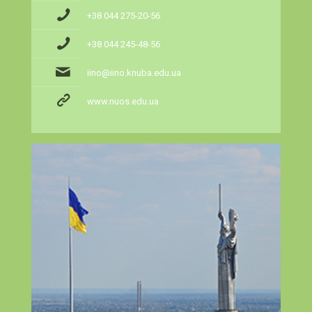
+38 044 275-20-56
+38 044 245-48-56
iino@iino.knuba.edu.ua
www.nuos.edu.ua