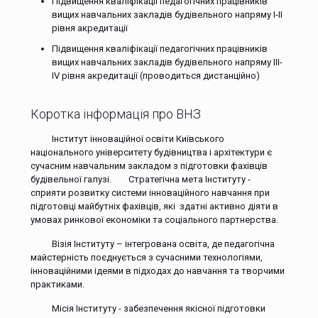
Підвищення кваліфікації педагогічних працівників
вищих навчальних закладів будівельного напряму І-ІІ
рівня акредитації
Підвищення кваліфікації педагогічних працівників
вищих навчальних закладів будівельного напряму ІІІ-
ІV рівня акредитації (проводиться дистанційно)
Коротка інформація про ВНЗ
Інститут інноваційної освіти Київського
національного університету будівництва і архітектури є
сучасним навчальним закладом з підготовки фахівців
будівельної галузі. Стратегічна мета Інституту -
сприяти розвитку системи інноваційного навчання при
підготовці майбутніх фахівців, які здатні активно діяти в
умовах ринкової економіки та соціального партнерства.
Візія Інституту – інтегрована освіта, де педагогічна
майстерність поєднується з сучасними технологіями,
інноваційними ідеями в підходах до навчання та творчими
практиками.
Місія Інституту - забезпечення якісної підготовки