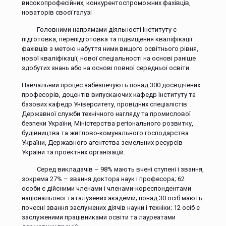
високопрофесійних, конкурентоспроможних фахівців,
новаторів своєї галузі
Головними напрямами діяльності Інституту є
підготовка, перепідготовка та підвищення кваліфікації
фахівців з метою набуття ними вищого освітнього рівня,
нової кваліфікації, нової спеціальності на основі раніше
здобутих знань або на основі повної середньої освіти.
Навчальний процес забезпечують понад 300 досвідчених
професорів, доцентів випускаючих кафедр Інституту та
базових кафедр Університету, провідних спеціалістів
Державної служби технічного нагляду та промислової
безпеки України, Міністерства регіонального розвитку,
будівництва та житлово-комунального господарства
України, Державного агентства земельних ресурсів
України та проектних організацій.
Серед викладачів – 98% мають вчені ступені і звання,
зокрема 27% – звання доктора наук і професора; 62
особи є дійсними членами і членами-кореспондентами
національоної та галузевих академій; понад 30 осіб мають
почесні звання заслужених діячів науки і техніки; 12 осіб є
заслуженими працівниками освіти та лауреатами