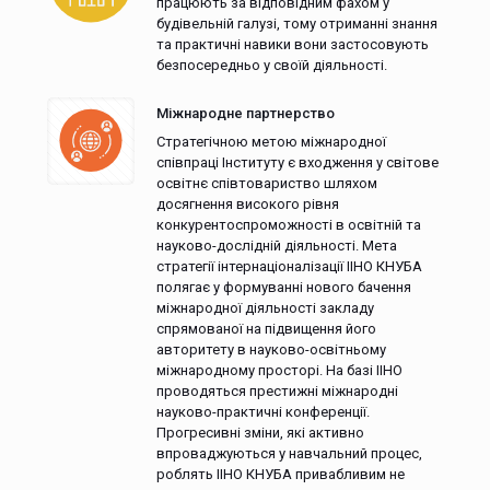
працюють за відповідним фахом у
будівельній галузі, тому отриманні знання
та практичні навики вони застосовують
безпосередньо у своїй діяльності.
Міжнародне партнерство
Стратегічною метою міжнародної
співпраці Інституту є входження у світове
освітнє співтовариство шляхом
досягнення високого рівня
конкурентоспроможності в освітній та
науково-дослідній діяльності. Мета
стратегії інтернаціоналізації ІІНО КНУБА
полягає у формуванні нового бачення
міжнародної діяльності закладу
спрямованої на підвищення його
авторитету в науково-освітньому
міжнародному просторі. На базі ІІНО
проводяться престижні міжнародні
науково-практичні конференції.
Прогресивні зміни, які активно
впроваджуються у навчальний процес,
роблять ІІНО КНУБА привабливим не