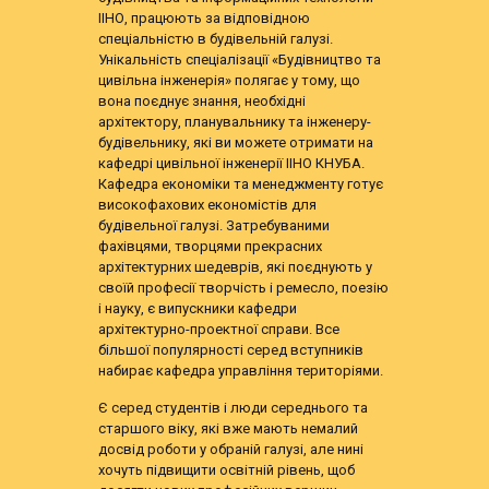
ІІНО, працюють за відповідною
спеціальністю в будівельній галузі.
Унікальність спеціалізації «Будівництво та
цивільна інженерія» полягає у тому, що
вона поєднує знання, необхідні
архітектору, планувальнику та інженеру-
будівельнику, які ви можете отримати на
кафедрі цивільної інженерії ІІНО КНУБА.
Кафедра економіки та менеджменту готує
високофахових економістів для
будівельної галузі. Затребуваними
фахівцями, творцями прекрасних
архітектурних шедеврів, які поєднують у
своїй професії творчість і ремесло, поезію
і науку, є випускники кафедри
архітектурно-проектної справи. Все
більшої популярності серед вступників
набирає кафедра управління територіями.
Є серед студентів і люди середнього та
старшого віку, які вже мають немалий
досвід роботи у обраній галузі, але нині
хочуть підвищити освітній рівень, щоб