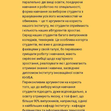
паралельно дві вищі освіти, поєднуючи
навчання з роботою по спеціальності,
форма навчання за вибором студента з
врахуванням усіх його можливостей чи
обмежень – це ті аргументи на користь
нашого Інституту, які студенти сприймають
і кількість наших абітурієнтів зростає.
Серед наших студентів багато випускників
коледжів, технікумів. Це особлива когорта
студентів, які вже є досвідченими
фахівцями у своїй галузі, бо переважно
суміщали роботу і навчання, мають
серйозні амбіції щодо кар’єрного
зростання, реалізувати які і допомагають
отримані знання і навички, засвідчені
дипломом Інституту інноваційної освіти
КНУБА.
Переконливим аргументом на користь
того, що до вибору місця навчання
студенти підходять дуже відповідально, а
освіту отримують якісну, є той факт, що
більше 90% випускників, наприклад, однієї
з найбільших кафедр Інституту - кафедри
будівництва та інформаційних технологій