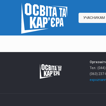
УЧАСНИКАМ
Оргкоміте
Тел.: (044
(063) 237-
expoznann