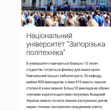
Національний
університет “Запорізька
політехніка”
В університеті навчається близько 10 тисяч
студентів, готуються фахівці для інших країн.
Навчальний процес забезпечують 50 кафедр,
майже 800 викладачів, з яких 410 мають наукові
ступені й учені звання. Більш 50 викладачів обрані
членами-кореспондентами галузевих Академій
України, мають почесні звання заслужених діячів
науки і техніки, заслужених працівників освіти,