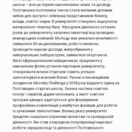
школа – все це сприяє накопиченню знань та досвіду.
Полтавська політехніка також стала великим діловим
хабом для зустрічі і співпраці представників бізнесу,
влади, освіти і науки. В університеті створено надсучасну
матеріально-технічну базу. Упродовж декількох останніх
років до університету залучено інвестиції від провідних
міжнародних компаній. Молодь має унікальні можливості
займатися 3D-моделюванням, робототехнікою,
проводити наукові досліди, випробування у
найсучасніших лабораторіях, займатися спортом на
багатофункціональних майданчиках, працювати у
навчальних філіях установ-партнерів університету,
створювати власні стартапи і навіть успішно
започаткувати власний бізнес. Разом із Інноваційним
холдингом Sikorsky Challenge у 2018 році відкрито єдину на
Полтавщині стартап-школу. Значна частина освітніх
послуг і сервісів діджиталізована, а зміст освітніх
програм швидко адаптується для формування
професійних компетенцій у майбутніх фахівців для роботи
із сучасними технологіями. Велику увагу університет
приділяє соціально корисним проєктам та громадській
діяльності. Він став осередком популяризації наукової
роботи серед молоді та діяльності Полтавського