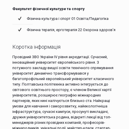
Факультет фізичної культури та спорту
Фізична культура і спорт 01 Освіта/Педагогіка
Фізична терапія, ерготерапія 22 Охорона здоров’я
Коротка інформація
Провідний ЗВО України ІV рівня акредитації. Сучасний,
інноваційний університет європейського рівня. З
потужного закладу вищої освіти технічного спрямування
університет динамічно трансформувався у
багатопрофільний європейський університет класичного
типу. Полтавська політехніка активно інтегрується до
світового освітнього простору, є членом Великої хартії
університетів, розширює географію міжнародних
партнерів, яких нині налічується близько ста. Найкращі
умови для навчання і саморозвитку, найекологічніша
інфраструктура, сучасні кампуси, просунуті викладачі,
дружня університетська родина, відкриті лекції від топ-
менеджерів різних провідних компаній, професорів-
міжнародників, унікальні події, майстер-класи, стартап-