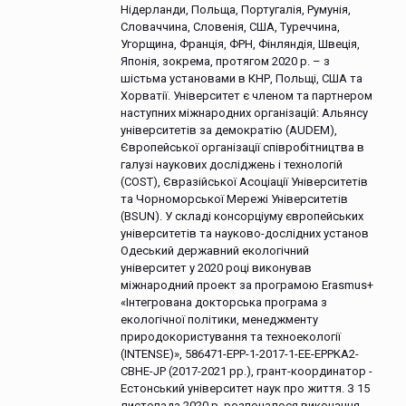
Нідерланди, Польща, Португалія, Румунія,
Словаччина, Словенія, США, Туреччина,
Угорщина, Франція, ФРН, Фінляндія, Швеція,
Японія, зокрема, протягом 2020 р. – з
шістьма установами в КНР, Польщі, США та
Хорватії. Університет є членом та партнером
наступних міжнародних організацій: Альянсу
університетів за демократію (AUDEM),
Європейської організації співробітництва в
галузі наукових досліджень і технологій
(COST), Євразійської Асоціації Університетів
та Чорноморської Мережі Університетів
(BSUN). У складі консорціуму європейських
університетів та науково-дослідних установ
Одеський державний екологічний
університет у 2020 році виконував
міжнародний проект за програмою Erasmus+
«Інтегрована докторська програма з
екологічної політики, менеджменту
природокористування та техноекології
(INTENSE)», 586471-EPP-1-2017-1-EE-EPPKA2-
CBHE-JP (2017-2021 рр.), грант-координатор -
Естонський університет наук про життя. З 15
листопада 2020 р. розпочалося виконання