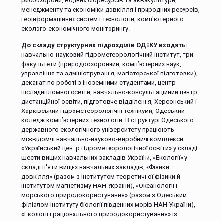
рибоохорони, водних біоресурсів та аквакультури,
менеджменту та економіки довкілля і природних ресурсів,
геоінформаційних систем і технологій, комп'ютерного
еколого-економічного моніторингу.
До складу структурних підрозділів ОДЕКУ входять:
навчально-науковий гідрометеорологічний інститут, три
факультети (природоохоронний, комп’ютерних наук,
управління та адміністрування, магістерської підготовки),
деканат по роботі з іноземними студентами, центр
післядипломної освіти, навчально-консультаційний центр
дистанційної освіти, підготовче відділення, Херсонський і
Харківський гідрометеорологічні технікуми, Одеський
коледж комп’ютерних технологій. В структурі Одеського
державного екологічного університету працюють
міжвідомчі навчально-науково-виробничі комплекси
«Український центр гідрометеорологічної освіти» у складі
шести вищих навчальних закладів України, «Екології» у
складі п'яти вищих навчальних закладів, «Фізики
довкілля» (разом з Інститутом теоретичної фізики й
Інститутом магнетизму НАН України), «Океанології і
морського природокористування» (разом з Одеським
філіалом Інституту біології південних морів НАН України),
«Екології і раціонального природокористування» із