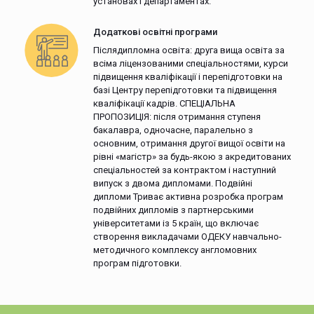
установах і департаментах.
Додаткові освітні програми
Післядипломна освіта: друга вища освіта за
всіма ліцензованими спеціальностями, курси
підвищення кваліфікації і перепідготовки на
базі Центру перепідготовки та підвищення
кваліфікації кадрів. СПЕЦІАЛЬНА
ПРОПОЗИЦІЯ: після отримання ступеня
бакалавра, одночасне, паралельно з
основним, отримання другої вищої освіти на
рівні «магістр» за будь-якою з акредитованих
спеціальностей за контрактом і наступний
випуск з двома дипломами. Подвійні
дипломи Триває активна розробка програм
подвійних дипломів з партнерськими
університетами із 5 країн, що включає
створення викладачами ОДЕКУ навчально-
методичного комплексу англомовних
програм підготовки.