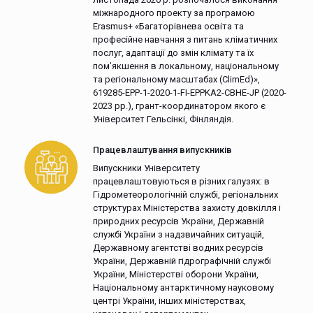
міжнародного проекту за програмою
Erasmus+ «Багаторівнева освіта та
професійне навчання з питань кліматичних
послуг, адаптації до змін клімату та їх
пом’якшення в локальному, національному
та регіональному масштабах (ClimEd)»,
619285-EPP-1-2020-1-FI-EPPKA2-CBHE-JP (2020-
2023 рр.), грант-координатором якого є
Університет Гельсінкі, Фінляндія.
Працевлаштування випускників
Випускники Університету
працевлаштовуються в різних галузях: в
Гідрометеорологічній службі, регіональних
структурах Міністерства захисту довкілля і
природних ресурсів України, Державній
службі України з надзвичайних ситуацій,
Державному агентстві водних ресурсів
України, Державній гідрографічній службі
України, Міністерстві оборони України,
Національному антарктичному науковому
центрі України, інших міністерствах,