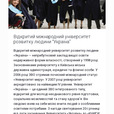
Відкритий міжнародний університет
розвитку людини “Україна”
Відкритий міжнародний університет розвитку людини
«Україна» – неприбутковий заклад вищої освіти
недержавної форми власності, створений у 1998 році.
Засновниками університету є Київська міська
державна адміністрація, юридичні та фізичні особи. У
2006 році ЗВО отримав почесний міжнародний статус
«Університет миру». У 2007 році університет
акредитовано за найвищим IV рівнем. Університет
«Україна» – це єдиний ЗВО інтегрованого типу,
відкритий для молоді неоднакового рівня підготовки,
соціальних можливостей та стану здоров'я. Він
свідомо взяв на себе місію вчити людей з особливими
освітніми потребами. З нагоди святкування 20-ї річниці
від дати заснування Університету «Україна» до «КНИГИ